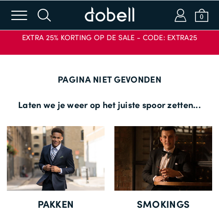
m
s
a
b
0
EXTRA 25% KORTING OP DE SALE - CODE: EXTRA25
Inloggen of e-mailen
PAGINA NIET GEVONDEN
Wachtwoord
Laten we je weer op het juiste spoor zetten...
INLOGGEN
KORTINGSCODE
TOEPASSEN
Wachtwoord vergeten?
Nieuw bij Dobell?
PAKKEN
SMOKINGS
ACCOUNT AANMAKEN