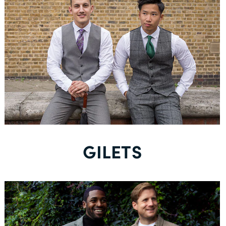
Nieuw bij Dobell?
ACCOUNT AANMAKEN
Gratis Levering *
GILETS