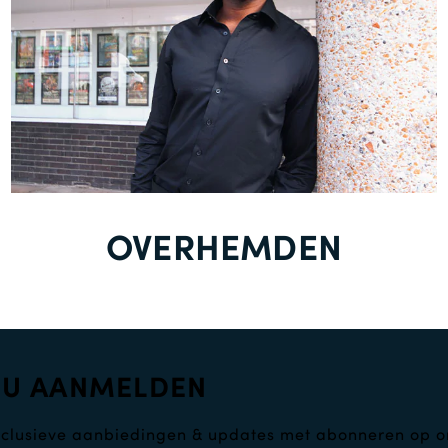
OVERHEMDEN
NU AANMELDEN
clusieve aanbiedingen & updates met abonneren op o