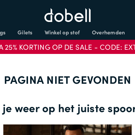
gs
Gilets
Winkel op stof
Overhemden
A 25% KORTING OP DE SALE - CODE: EX
PAGINA NIET GEVONDEN
je weer op het juiste spoor