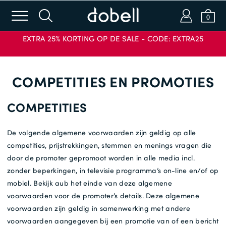
m
s
a
b
0
EXTRA 25% KORTING OP DE SALE - CODE: EXTRA25
Inloggen of e-mailen
COMPETITIES EN PROMOTIES
Wachtwoord
COMPETITIES
De volgende algemene voorwaarden zijn geldig op alle
competities, prijstrekkingen, stemmen en menings vragen die
INLOGGEN
door de promoter gepromoot worden in alle media incl.
KORTINGSCODE
TOEPASSEN
Wachtwoord vergeten?
zonder beperkingen, in televisie programma’s on-line en/of op
mobiel. Bekijk aub het einde van deze algemene
voorwaarden voor de promoter’s details. Deze algemene
Nieuw bij Dobell?
voorwaarden zijn geldig in samenwerking met andere
voorwaarden aangegeven bij een promotie van of een bericht
ACCOUNT AANMAKEN