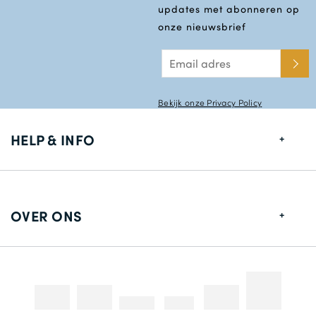
updates met abonneren op
onze nieuwsbrief
Bekijk onze Privacy Policy
HELP & INFO
Maten gids
Leverings informatie
OVER ONS
Retouren
Over ons
Contact gegevens
Betaalmethodes
Competities & Promoties