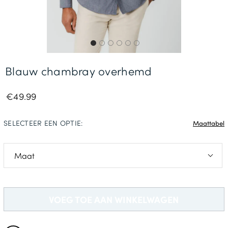
Gratis Levering *
Blauw chambray overhemd
€49.99
SELECTEER EEN OPTIE:
Maattabel
S
M
VOEG TOE AAN WINKELWAGEN
L