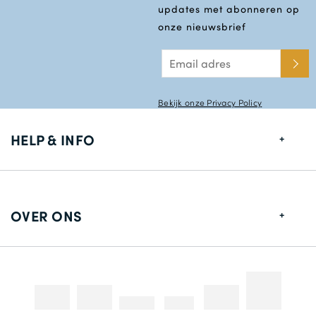
updates met abonneren op
onze nieuwsbrief
Bekijk onze Privacy Policy
HELP & INFO
Maten gids
Leverings informatie
OVER ONS
Retouren
Over ons
Contact gegevens
Betaalmethodes
Competities & Promoties