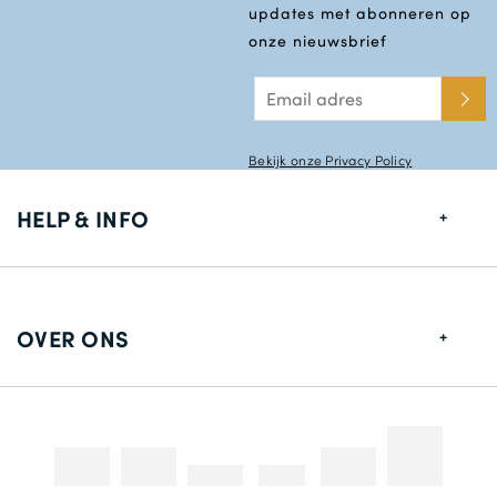
updates met abonneren op
onze nieuwsbrief
Bekijk onze Privacy Policy
HELP & INFO
Maten gids
Leverings informatie
OVER ONS
Retouren
Over ons
Contact gegevens
Betaalmethodes
Competities & Promoties