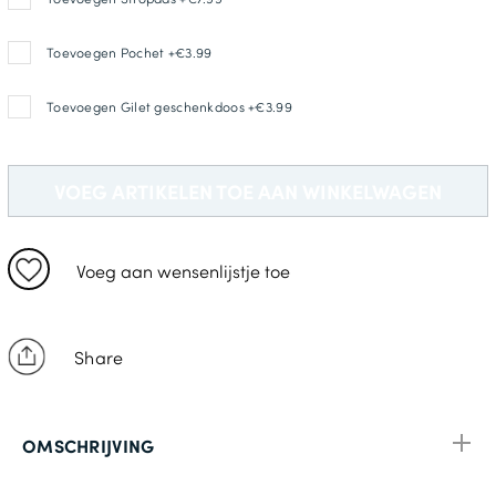
XL: 117-122cm
Toevoegen Pochet +€3.99
2XL: 127-132cm
Toevoegen Gilet geschenkdoos +€3.99
3XL: 137-142cm
4XL: 147-152cm
VOEG ARTIKELEN TOE AAN WINKELWAGEN
5XL: 157-163cm
Voeg aan wensenlijstje toe
Share
OMSCHRIJVING