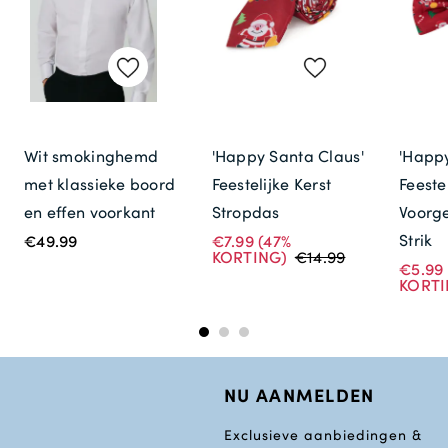
Wit smokinghemd
'Happy Santa Claus'
'Happy
met klassieke boord
Feestelijke Kerst
Feeste
en effen voorkant
Stropdas
Voorge
Strik
€49.99
€7.99
(47%
KORTING)
€14.99
€5.99
KORTI
NU AANMELDEN
Exclusieve aanbiedingen &