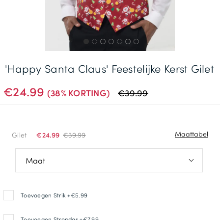
Gratis Levering *
'Happy Santa Claus' Feestelijke Kerst Gilet
€24.99
(38% KORTING)
€39.99
Maattabel
Gilet
€24.99
€39.99
S: 86-91cm
Toevoegen Strik +€5.99
M: 97-102cm
L: 107-112cm
Toevoegen Stropdas +€7.99