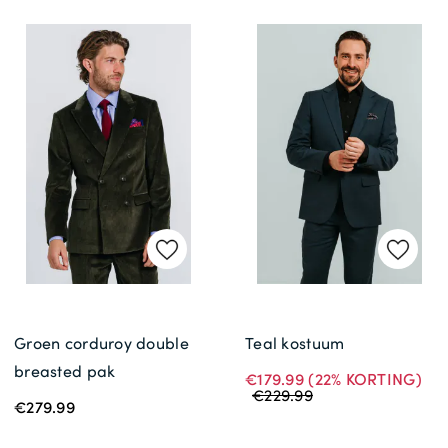
Groen corduroy double
Teal kostuum
breasted pak
€179.99
(22% KORTING)
€229.99
€279.99