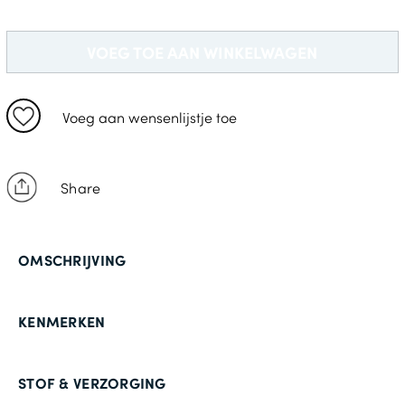
S
M
VOEG TOE AAN WINKELWAGEN
L
2XL
Voeg aan wensenlijstje toe
Share
OMSCHRIJVING
KENMERKEN
STOF & VERZORGING