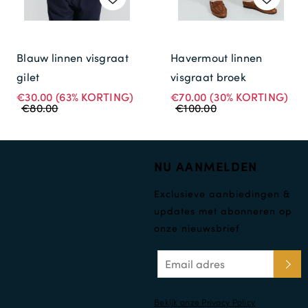
Blauw linnen visgraat
Havermout linnen
gilet
visgraat broek
€30.00
(63% KORTING)
€70.00
(30% KORTING)
€80.00
€100.00
NU AANMELDEN
Exclusieve aanbiedingen &
updates met abonneren op
onze nieuwsbrief
Bekijk onze Privacy Policy