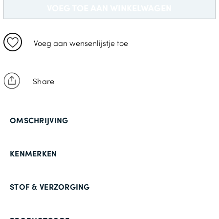
24
VOEG TOE AAN WINKELWAGEN
48
94
Voeg aan wensenlijstje toe
25
50
Share
98
26
OMSCHRIJVING
52
102
KENMERKEN
27
54
STOF & VERZORGING
106
28