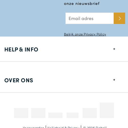
onze nieuwsbrief
Bekijk onze Privacy Policy
HELP & INFO
Maten gids
Leverings informatie
OVER ONS
Retouren
Over ons
Contact gegevens
Betaalmethodes
Competities & Promoties
Fotografie kredieten
Voorwaarden
Veiligheid & Privacy
© 2026 Dobell