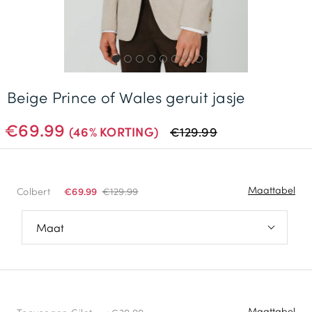
Gratis Levering *
Beige Prince of Wales geruit jasje
€69.99
(46% KORTING)
€129.99
Maattabel
Colbert
€69.99
€129.99
46
48
50
Maattabel