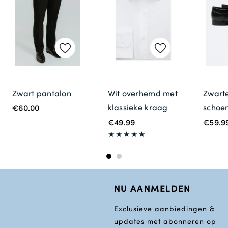
Zwart pantalon
Wit overhemd met
Zwarte
klassieke kraag
schoe
€60.00
€49.99
€59.9
NU AANMELDEN
Exclusieve aanbiedingen &
updates met abonneren op