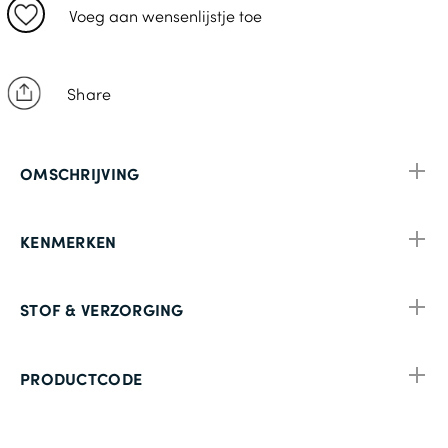
XL: 117-122cm
Voeg aan wensenlijstje toe
2XL: 127-132cm
3XL: 137-142cm
Share
4XL: 147-152cm
OMSCHRIJVING
KENMERKEN
STOF & VERZORGING
PRODUCTCODE