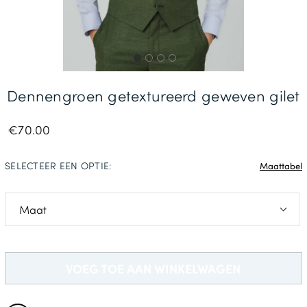
Gratis Levering *
Dennengroen getextureerd geweven gilet
€70.00
SELECTEER EEN OPTIE:
Maattabel
S: 86-91cm
M: 97-102cm
VOEG TOE AAN WINKELWAGEN
L: 107-112cm