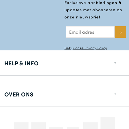
Exclusieve aanbiedingen &
updates met abonneren op
onze nieuwsbrief
Bekijk onze Privacy Policy
HELP & INFO
Maten gids
Leverings informatie
OVER ONS
Retouren
Over ons
Contact gegevens
Betaalmethodes
Competities & Promoties