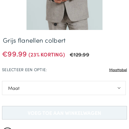
Gratis Levering *
Grijs flanellen colbert
€99.99
(23% KORTING)
€129.99
SELECTEER EEN OPTIE:
Maattabel
46
94
VOEG TOE AAN WINKELWAGEN
98