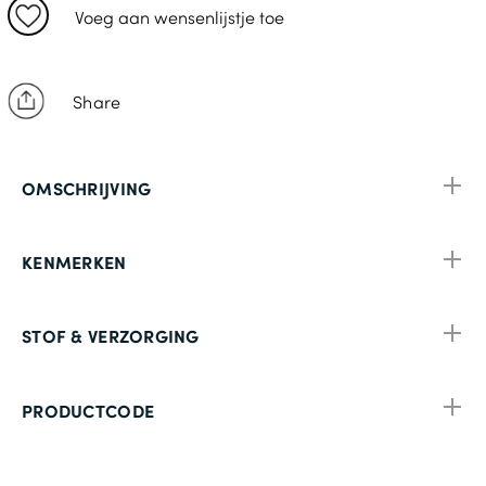
110
Voeg aan wensenlijstje toe
29
114
Share
60
31
OMSCHRIJVING
122
32
KENMERKEN
126
33
STOF & VERZORGING
66
130
PRODUCTCODE
34
68