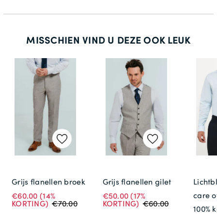
134
35
MISSCHIEN VIND U DEZE OOK LEUK
70
Grijs flanellen broek
Grijs flanellen gilet
Lichtb
care 
€60.00
(14%
€50.00
(17%
KORTING)
€70.00
KORTING)
€60.00
100% k