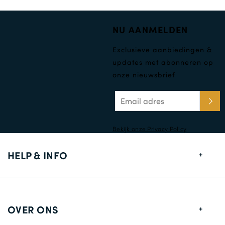
NU AANMELDEN
Exclusieve aanbiedingen &
updates met abonneren op
onze nieuwsbrief
Bekijk onze Privacy Policy
HELP & INFO
Maten gids
Leverings informatie
OVER ONS
Retouren