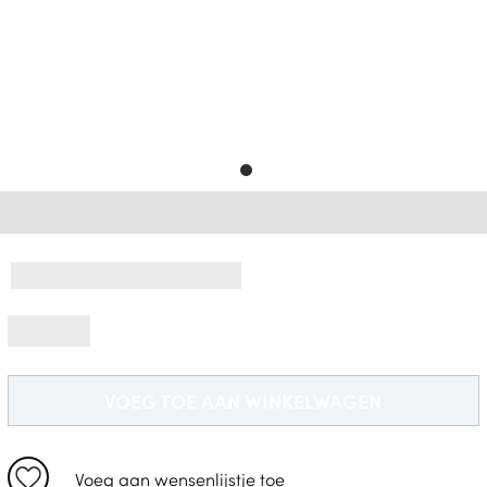
Gratis Levering *
VOEG TOE AAN WINKELWAGEN
Voeg aan wensenlijstje toe