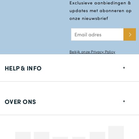
Exclusieve aanbiedingen &
updates met abonneren op
onze nieuwsbrief
Bekijk onze Privacy Policy
HELP & INFO
Maten gids
Leverings informatie
OVER ONS
Retouren
Over ons
Contact gegevens
Betaalmethodes
Competities & Promoties