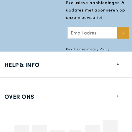
Exclusieve aanbiedingen &
updates met abonneren op
onze nieuwsbrief
Bekijk onze Privacy Policy
HELP & INFO
Maten gids
Leverings informatie
OVER ONS
Retouren
Over ons
Contact gegevens
Betaalmethodes
Competities & Promoties