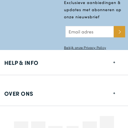
Exclusieve aanbiedingen &
updates met abonneren op
onze nieuwsbrief
Bekijk onze Privacy Policy
HELP & INFO
Maten gids
Leverings informatie
OVER ONS
Retouren
Over ons
Contact gegevens
Betaalmethodes
Competities & Promoties