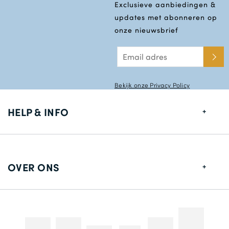
Exclusieve aanbiedingen &
updates met abonneren op
onze nieuwsbrief
Bekijk onze Privacy Policy
HELP & INFO
Maten gids
Leverings informatie
OVER ONS
Retouren
Over ons
Contact gegevens
Betaalmethodes
Competities & Promoties