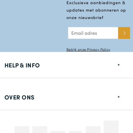
Exclusieve aanbiedingen &
updates met abonneren op
onze nieuwsbrief
Bekijk onze Privacy Policy
HELP & INFO
Maten gids
Leverings informatie
OVER ONS
Retouren
Over ons
Contact gegevens
Betaalmethodes
Competities & Promoties