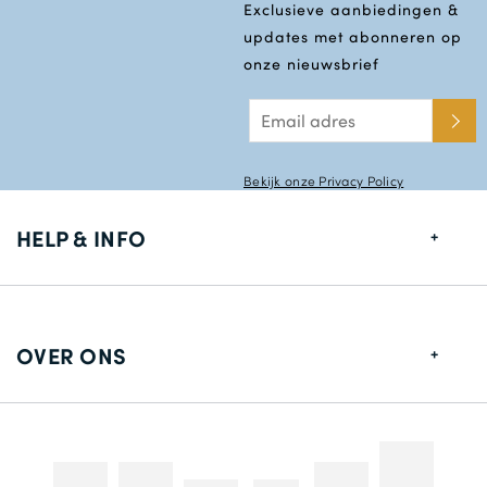
Exclusieve aanbiedingen &
updates met abonneren op
onze nieuwsbrief
Bekijk onze Privacy Policy
HELP & INFO
Maten gids
Leverings informatie
OVER ONS
Retouren
Over ons
Contact gegevens
Betaalmethodes
Competities & Promoties