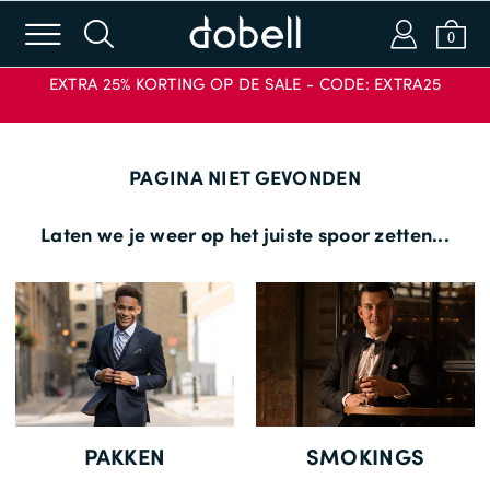
m
s
a
b
0
EXTRA 25% KORTING OP DE SALE - CODE: EXTRA25
Inloggen of e-mailen
PAGINA NIET GEVONDEN
Wachtwoord
Laten we je weer op het juiste spoor zetten...
INLOGGEN
KORTINGSCODE
TOEPASSEN
Wachtwoord vergeten?
Nieuw bij Dobell?
PAKKEN
SMOKINGS
ACCOUNT AANMAKEN