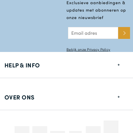
Exclusieve aanbiedingen &
updates met abonneren op
onze nieuwsbrief
Bekijk onze Privacy Policy
HELP & INFO
Maten gids
Leverings informatie
OVER ONS
Retouren
Over ons
Contact gegevens
Betaalmethodes
Competities & Promoties