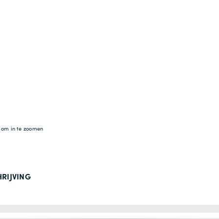
g om in te zoomen
RIJVING