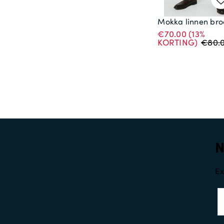
Mokka linnen bro
€70.00
(13%
KORTING)
€80.
Ex