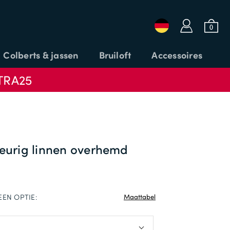
a
b
0
Colberts & jassen
Bruiloft
Accessoires
TRA25
Inloggen of e-mailen
Wachtwoord
leurig linnen overhemd
KORTINGSCODE
INLOGGEN
TOEPASSEN
EEN OPTIE:
Maattabel
Wachtwoord vergeten?