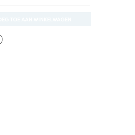
Nieuw bij Dobell?
ACCOUNT AANMAKEN
OEG TOE AAN WINKELWAGEN
Gratis Levering *