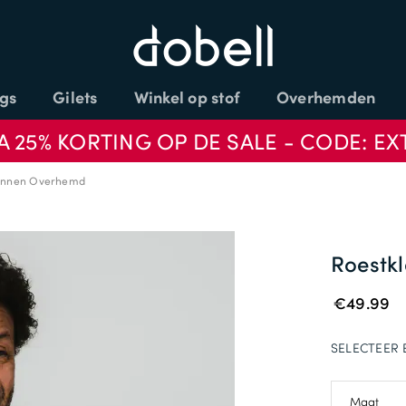
gs
Gilets
Winkel op stof
Overhemden
A 25% KORTING OP DE SALE - CODE: EX
Linnen Overhemd
Roestk
€49.99
SELECTEER 