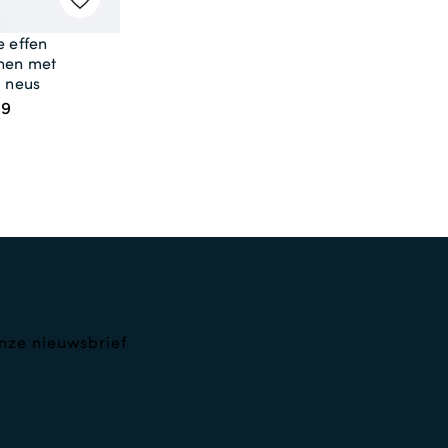
e effen
nen met
d neus
99
nze nieuwsbrief