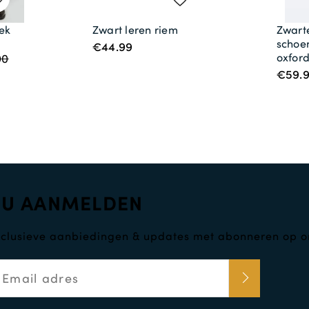
ek
Zwart leren riem
Zwart
schoe
€44.99
oxfor
00
€59.
NU AANMELDEN
clusieve aanbiedingen & updates met abonneren op o