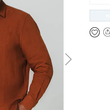
S
V
M
XL
2XL
3XL