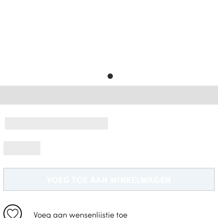
Gratis Levering *
VOEG TOE AAN WINKELWAGEN
Voeg aan wensenlijstje toe