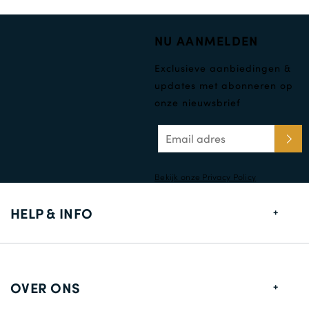
NU AANMELDEN
Exclusieve aanbiedingen &
updates met abonneren op
onze nieuwsbrief
Bekijk onze Privacy Policy
HELP & INFO
Maten gids
Leverings informatie
OVER ONS
Retouren