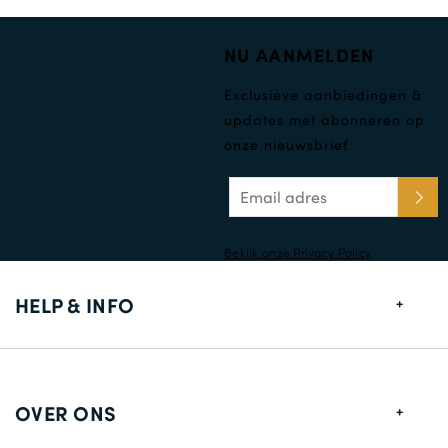
NU AANMELDEN
Exclusieve aanbiedingen &
updates met abonneren op
onze nieuwsbrief
Bekijk onze Privacy Policy
HELP & INFO
Maten gids
Leverings informatie
OVER ONS
Retouren